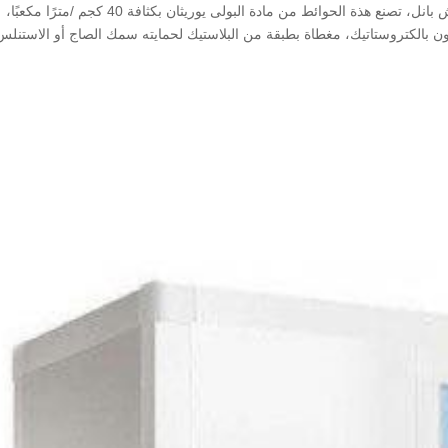
تصنع الشركة نوعًا من الحوائط يسمى بحوائط الساندوتش بانل، تصنع هذة الحوائط من مادة البولى يوريثان بكثافة 40 كجم /مترًا مكعبًا،