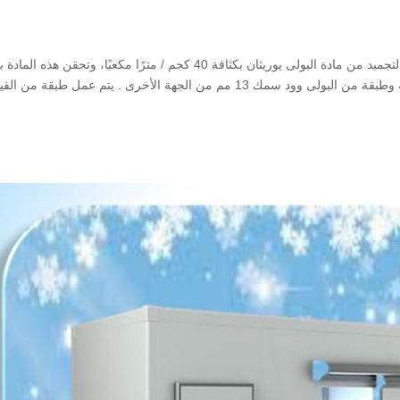
يتم تصنيع الأرضيات في الشركة العالمية لغرف التبريد والتجميد من مادة البولى يوريثان بكثافة 40 كجم / مترًا مكعبًا، وتحقن هذه ال
طبقة من الصاج المجلفن مدهون بالكتروستاتيك من جهة وطبقة من البولى وود سمك 13 مم من الجهة الأخرى . يتم عمل طبقة من ا