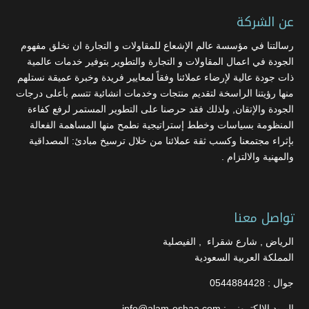
عن الشركة
رسالتنا في مؤسسة عالم الإشعاع للمقاولات و التجارة ان نخلق مفهوم
الجودة في اعمال المقاولات و التجارة والتطوير بتوفير خدمات عالمية
ذات جودة عالية لإرضاء عملائنا وفقاً لمعايير فريدة وخبرة عميقة نستلهم
منها رؤيتنا الراسخة لتقديم منتجات وخدمات انشائية تتسم بأعلى درجات
الجودة والإتقان, ولذلك فقد حرصنا على التطوير المستمر لرفع كفاءة
المنظومة بسياسات وخطط إستراتيجية نطمح منها المساهمة الفعالة
بإثراء مجتمعنا وكسب ثقة عملائنا من خلال ترسيخ مبادئ: المصداقية
والمهنية والالتزام .
تواصل معنا
الرياض , شارع شقراء , الفيصلية
المملكة العربية السعودية
جوال : 0544884428
البريد الالكتروني : info@alam-eshaa.com